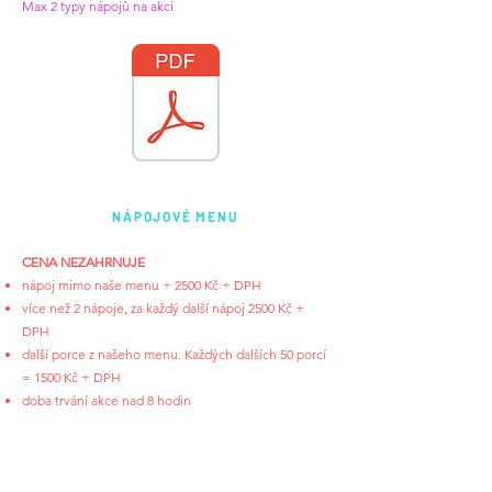
Max 2 typy nápojů na akci
NÁPOJOVÉ MENU
CENA NEZAHRNUJE
nápoj mimo naše menu + 2500 Kč + DPH
více než 2 nápoje, za každý další nápoj 2500 Kč +
DPH
další porce z našeho menu. Každých dalších 50 porcí
= 1500 Kč + DPH
doba trvání akce nad 8 hodin
doprava mimo MSK
ubytování a stravování instruktora
více informací na vyžádání