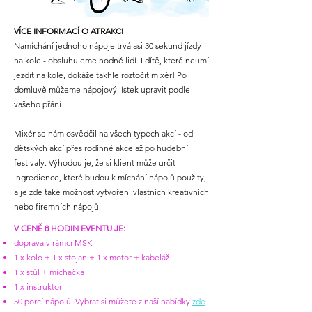
VÍCE INFORMACÍ O ATRAKCI
Namíchání jednoho nápoje trvá asi 30 sekund jízdy
na kole - obsluhujeme hodně lidí. I dítě, které neumí
jezdit na kole, dokáže takhle roztočit mixér! Po
domluvě můžeme nápojový lístek upravit podle
vašeho přání.
Mixér se nám osvědčil na všech typech akcí - od
dětských akcí přes rodinné akce až po hudební
festivaly. Výhodou je, že si klient může určit
ingredience, které budou k míchání nápojů použity,
a je zde také možnost vytvoření vlastních kreativních
nebo firemních nápojů.
V CENĚ 8 HODIN EVENTU JE:
doprava v rámci MSK
1 x kolo + 1 x stojan + 1 x motor + kabeláž
1 x stůl + míchačka
1 x instruktor
50 porcí nápojů. Vybrat si můžete z naší nabídky
zde
.