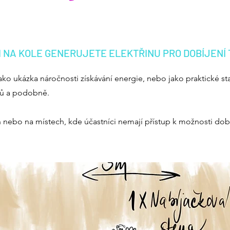
 NA KOLE GENERUJETE ELEKTŘINU PRO DOBÍJENÍ
jako ukázka náročnosti získávání energie, nebo jako praktické st
etů a podobně.
h nebo na místech, kde účastníci nemají přístup k možnosti dobít