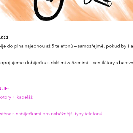
AKCI
abije do plna najednou až 5 telefonů – samozřejmě, pokud by šla
opojujeme dobíječku s dalšími zařízeními – ventilátory s bare
 JE:
 motory + kabeláž
 stěna s nabíječkami pro naběžnější typy telefonů