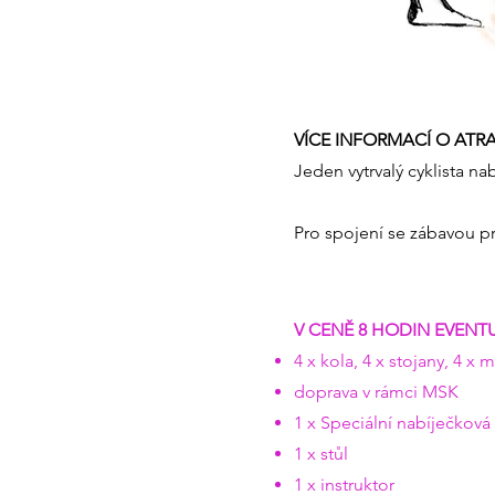
VÍCE INFORMACÍ O ATR
Jeden vytrvalý cyklista n
Pro spojení se zábavou pr
V CENĚ 8 HODIN EVENTU
4 x kola, 4 x stojany, 4 x
doprava v rámci MSK
1 x Speciální nabíječková
1 x stůl
1 x instruktor