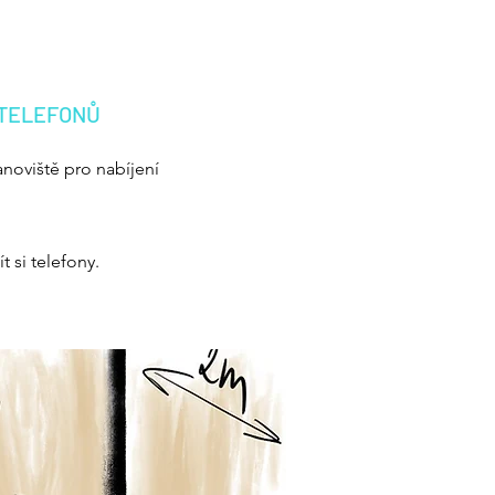
 TELEFONŮ
anoviště pro nabíjení
 si telefony.