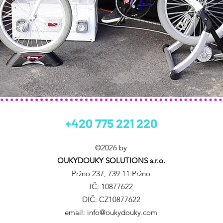
+420 775 221 220
©2026 by
OUKYDOUKY SOLUTIONS s.r.o.
Pržno 237, 739 11 Pržno
IČ: 10877622
DIČ: CZ10877622
email:
info@oukydouky.com