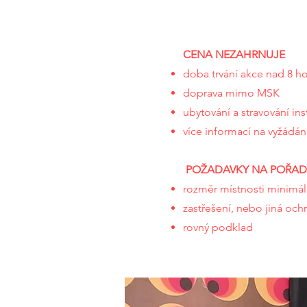
CENA NEZAHRNUJE
doba trvání akce nad 8 h
doprava mimo MSK
ubytování a stravování ins
více informací na vyžádán
POŽADAVKY NA
POŘAD
rozměr místnosti minimá
zastřešení, nebo jiná ochr
rovný podklad