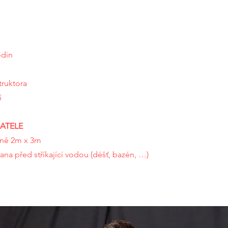
odin
truktora
í
ATELE
lně 2m x 3m
ana před stříkající vodou (déšť, bazén, …)